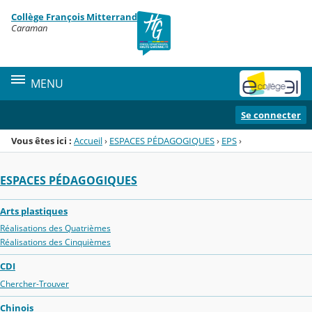
Panneau de gestion des cookies
Collège François Mitterrand
Menu de la rubrique
Contenu
Caraman
MENU
Se connecter
Vous êtes ici :
Accueil
›
ESPACES PÉDAGOGIQUES
›
EPS
›
ESPACES PÉDAGOGIQUES
Arts plastiques
Réalisations des Quatrièmes
Réalisations des Cinquièmes
CDI
Chercher-Trouver
Chinois