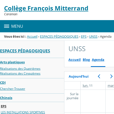
Panneau de gestion des cookies
Collège François Mitterrand
Menu de la rubrique
Contenu
Caraman
MENU
Vous êtes ici :
Accueil
›
ESPACES PÉDAGOGIQUES
›
EPS
›
UNSS
›
Agenda
UNSS
ESPACES PÉDAGOGIQUES
Accueil
Blog
Agenda
Arts plastiques
Réalisations des Quatrièmes
Réalisations des Cinquièmes
Aujourd’hui
CDI
lun.
11
mar
Chercher-Trouver
Sur la
Chinois
journée
EPS
LES INSTALLATIONS SPORTIVES