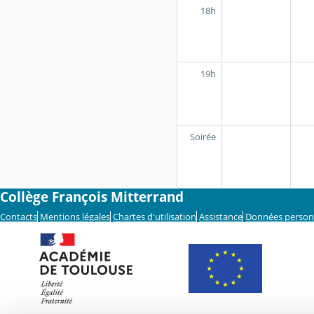
18h
19h
Soirée
Collège François Mitterrand
Contacts
Mentions légales
Chartes d'utilisation
Assistance
Données person