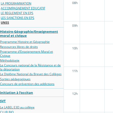
08h
LA PROGRAMMATION
ACCOMPAGNEMENT EDUCATIF
LE REGLEMENT EN EPS
LES SANCTIONS EN EPS
UNSS
09h
Histoire-Géographie/Enseignement
moral et civique
Programme Histoire et Géographie
Ressources libres de droits
10h
Programme d'Enseignement Moral et
Civique
Méthodologie
Le Concours national de la Résistance et de
la déportation
11h
Le Diplôme National du Brevet des Collèges
Sorties pédagogiques
Concours de prévention des addictions
initiation à l'occitan
12h
SVT
Le LABEL E3D au collège
CLUB BIO