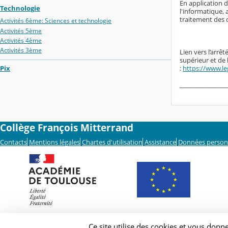
En application d
Technologie
l'informatique, 
traitement des 
Activités 6ème: Sciences et technologie
Activités 5ème
Activités 4ème
Activités 3ème
Lien vers l’arrê
supérieur et de
Pix
:
https://www.le
_______________
Collège François Mitterrand
Contacts
Mentions légales
Chartes d'utilisation
Assistance
Données person
Ce site utilise des cookies et vous donn