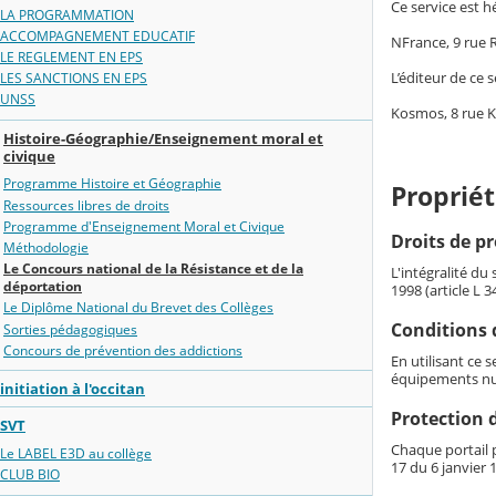
Ce service est h
LA PROGRAMMATION
ACCOMPAGNEMENT EDUCATIF
NFrance, 9 rue
LE REGLEMENT EN EPS
L’éditeur de ce s
LES SANCTIONS EN EPS
UNSS
Kosmos, 8 rue 
Histoire-Géographie/Enseignement moral et
civique
Programme Histoire et Géographie
Propriét
Ressources libres de droits
Programme d'Enseignement Moral et Civique
Droits de pr
Méthodologie
Le Concours national de la Résistance et de la
L'intégralité du
déportation
1998 (article L 
Le Diplôme National du Brevet des Collèges
Conditions d
Sorties pédagogiques
Concours de prévention des addictions
En utilisant ce 
équipements nu
initiation à l'occitan
Protection 
SVT
Chaque portail p
Le LABEL E3D au collège
17 du 6 janvier 1
CLUB BIO