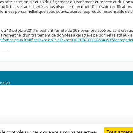
es articles 15, 16, 17 et 18 du Règlement du Parlement européen et du Conseil 
aux fichiers et aux libertés, vous disposez d'un droit d'accès, de rectificatio
données personnelles que vous pouvez exercer auprès du responsable de pu
té du 13 octobre 2017 modifiant l'arrêté du 30 novembre 2006 portant créatio
 la recherche, d'un traitement de données à caractère personnel relatif aux 
gifrance.gouv.fr/affichTexte.do?cidTexte=JORFTEXT000035840537&categorie
______
nelles
Tout accept
e le contrôle sur ceux que vous souhaitez activer