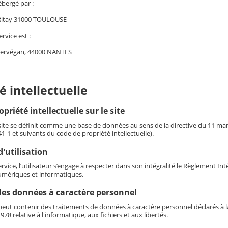
ébergé par :
 Ritay 31000 TOULOUSE
ervice est :
Kervégan, 44000 NANTES
é intellectuelle
opriété intellectuelle sur le site
 site se définit comme une base de données au sens de la directive du 11 mars 
341-1 et suivants du code de propriété intellectuelle).
'utilisation
service, l’utilisateur s’engage à respecter dans son intégralité le Règlement I
mériques et informatiques.
des données à caractère personnel
eut contenir des traitements de données à caractère personnel déclarés à la 
978 relative à l'informatique, aux fichiers et aux libertés.