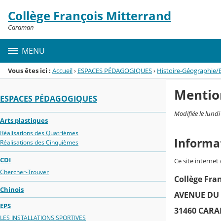
Panneau de gestion des cookies
Collège François Mitterrand
Menu de la rubrique
Contenu
Caraman
MENU
Vous êtes ici :
Accueil
›
ESPACES PÉDAGOGIQUES
›
Histoire-Géographie/
Mentio
ESPACES PÉDAGOGIQUES
Modifiée le lund
Arts plastiques
Réalisations des Quatrièmes
Informa
Réalisations des Cinquièmes
CDI
Ce site internet
Chercher-Trouver
Collège Fra
Chinois
AVENUE DU 
EPS
31460 CAR
LES INSTALLATIONS SPORTIVES