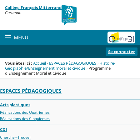
Panneau de gestion des cookies
Collège François Mitterrand
Menu de la rubrique
Contenu
Caraman
MENU
Se connecter
Vous êtes ici :
Accueil
›
ESPACES PÉDAGOGIQUES
›
Histoire-
Géographie/Enseignement moral et civique
›
Programme
d'Enseignement Moral et Civique
ESPACES PÉDAGOGIQUES
Arts plastiques
Réalisations des Quatrièmes
Réalisations des Cinquièmes
CDI
Chercher-Trouver