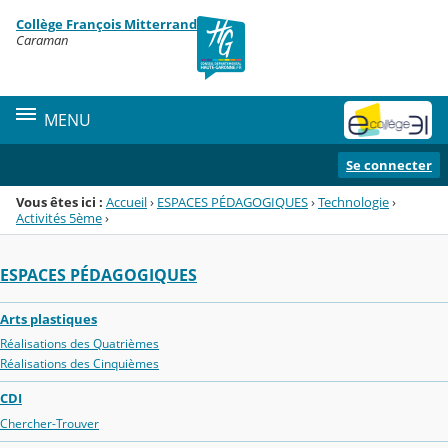
Panneau de gestion des cookies
Collège François Mitterrand
Menu de la rubrique
Contenu
Caraman
MENU
Se connecter
Vous êtes ici :
Accueil
›
ESPACES PÉDAGOGIQUES
›
Technologie
›
Activités 5ème
›
ESPACES PÉDAGOGIQUES
Arts plastiques
Réalisations des Quatrièmes
Réalisations des Cinquièmes
CDI
Chercher-Trouver