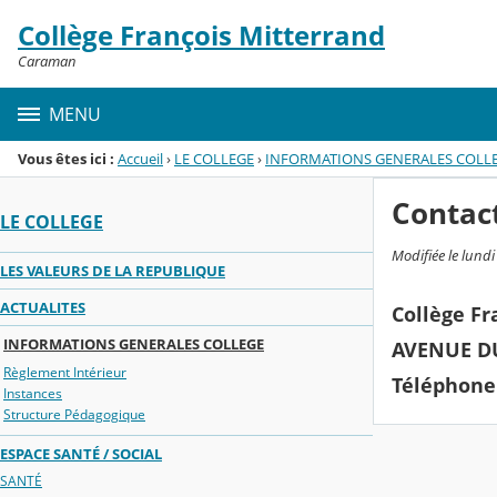
Panneau de gestion des cookies
Collège François Mitterrand
Menu de la rubrique
Contenu
Caraman
MENU
Vous êtes ici :
Accueil
›
LE COLLEGE
›
INFORMATIONS GENERALES COLL
Contac
LE COLLEGE
Modifiée le lund
LES VALEURS DE LA REPUBLIQUE
ACTUALITES
Collège F
INFORMATIONS GENERALES COLLEGE
AVENUE D
Règlement Intérieur
Téléphone 
Instances
Structure Pédagogique
ESPACE SANTÉ / SOCIAL
SANTÉ