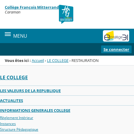
Panneau de gestion des cookies
Collège François Mitterrand
Menu de la rubrique
Contenu
Caraman
MENU
Se connecter
Vous êtes ici :
Accueil
›
LE COLLEGE
›
RESTAURATION
LE COLLEGE
LES VALEURS DE LA REPUBLIQUE
ACTUALITES
INFORMATIONS GENERALES COLLEGE
Règlement Intérieur
Instances
Structure Pédagogique