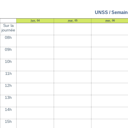
UNSS / Semaine
lun.
04
mar.
05
mer.
06
Sur la
journée
08h
09h
10h
11h
12h
13h
14h
15h