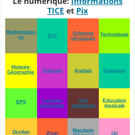
Le numérique:
Informations
TICE
et
Pix
Mathématiqu
Sciences
Technologie
SVT
es
physiques
Histoire-
Français
Anglais
Espagnol
Géographie
Langues
Arts
Education
EPS
anciennes
plastiques
musicale
Mandarin
Occitan
@ssr
CDI