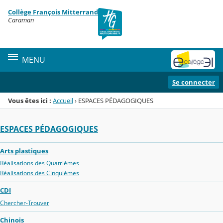
Panneau de gestion des cookies
Collège François Mitterrand
Menu de la rubrique
Contenu
Caraman
MENU
Se connecter
Vous êtes ici :
Accueil
›
ESPACES PÉDAGOGIQUES
ESPACES PÉDAGOGIQUES
Arts plastiques
Réalisations des Quatrièmes
Réalisations des Cinquièmes
CDI
Chercher-Trouver
Chinois