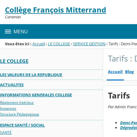
Panneau de gestion des cookies
Collège François Mitterrand
Menu de la rubrique
Contenu
Caraman
MENU
Vous êtes ici :
Accueil
›
LE COLLEGE
›
SERVICE GESTION
›
Tarifs : Demi-P
Tarifs 
LE COLLEGE
Accueil
Blog
LES VALEURS DE LA REPUBLIQUE
ACTUALITES
Tarifs
INFORMATIONS GENERALES COLLEGE
Règlement Intérieur
Par Admin Francoi
Instances
Structure Pédagogique
Demi-Pen
ESPACE SANTÉ / SOCIAL
Dégrada
SANTÉ