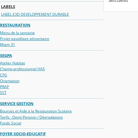
aeztzaetez
LABELS
LABEL E3D DEVELOPPEMENT DURABLE
RESTAURATION
Menu de la semaine
Projet gaspillage alimentaire
Miam 31
SEGPA
Atelier Habitat
Champ professionnel HAS
CFG
Orientation
PRAP
SST
SERVICE GESTION
Bourses et Aide à la Restauration Scolaire
Tarifs : Demi-Pension / Dégradations
Fonds Social
FOYER SOCIO-EDUCATIF