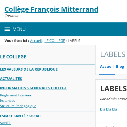
Panneau de gestion des cookies
Collège François Mitterrand
Menu de la rubrique
Contenu
Caraman
MENU
Vous êtes ici :
Accueil
›
LE COLLEGE
›
LABELS
LABELS
LE COLLEGE
Accueil
Blog
LES VALEURS DE LA REPUBLIQUE
ACTUALITES
LABELS
INFORMATIONS GENERALES COLLEGE
Règlement Intérieur
Par Admin Franco
Instances
Structure Pédagogique
bla bla bla
ESPACE SANTÉ / SOCIAL
SANTÉ