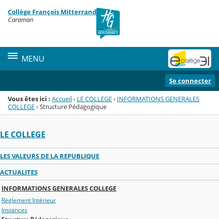
Panneau de gestion des cookies
Collège François Mitterrand
Menu de la rubrique
Contenu
Caraman
MENU
Se connecter
Vous êtes ici :
Accueil
›
LE COLLEGE
›
INFORMATIONS GENERALES
COLLEGE
›
Structure Pédagogique
LE COLLEGE
LES VALEURS DE LA REPUBLIQUE
ACTUALITES
INFORMATIONS GENERALES COLLEGE
Règlement Intérieur
Instances