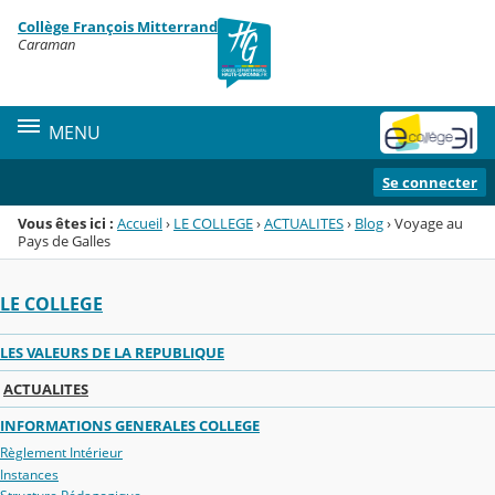
Panneau de gestion des cookies
Collège François Mitterrand
Menu de la rubrique
Contenu
Caraman
MENU
Se connecter
Vous êtes ici :
Accueil
›
LE COLLEGE
›
ACTUALITES
›
Blog
›
Voyage au
Pays de Galles
LE COLLEGE
LES VALEURS DE LA REPUBLIQUE
ACTUALITES
INFORMATIONS GENERALES COLLEGE
Règlement Intérieur
Instances