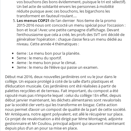
vos bouchons (les bons évidemment, puisque le tri est sélectif).
Un bel acte de solidarité envers les personnes à mobilité
réduite puisque avec ces bouchons, les bigarchons les
transforment en fauteuil roulant....
Les menus COP21
de l'an dernier Nos 6eme de la promo
2015-2016 nous ont concocté un menu spécial pour l'occasion :
bon et local ! Avec une petite campagne d'affichage. Devant
l'enthousiasme que cela a créé, les profs des SVT ont décidé de
généraliser l'opération : chaque classe fera un menu dédié au
niveau. Cette année 4 thématiques :
6eme : Le menu bon pour la planète.
5eme : le menu du sportif.
4eme : le menu bon pour le climat.
3eme : le menu de l'élève qui passe un examen.
Début mai 2016, deux nouvelles jardinières ont vu le jour dans le
collège. Un espace protégé à coté de la salle d’arts plastiques et
d’éducation musicale. Ces jardinières ont été réalisées à partir de
palettes recyclées et de terreau. Fait important, du compost a été
rajouté mais pas n’importe lequel : celui du collège ! En effet, depuis
début janvier maintenant, les déchets alimentaires sont revalorisés
par la société cler verts qui les transforme en biogaz. Cette action
nous permet d’avoir un compost de qualité de la part de cette société.
Mr Antéquera, notre agent polyvalent, est allé le récupérer sur place.
Ce projet de revalorisation a été dirigé par Mme Montagné, adjointe
gestionnaire et Mr Couliou, principal adjoint qui œuvrent maintenant
depuis plus d’un an pour sa mise en place.