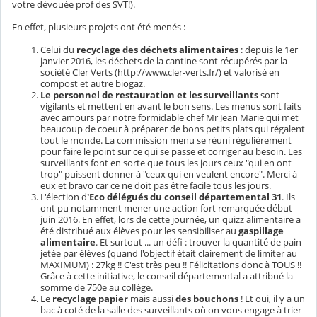
votre dévouée prof des SVT!).
En effet, plusieurs projets ont été menés :
Celui du
recyclage des déchets alimentaires
: depuis le 1er
janvier 2016, les déchets de la cantine sont récupérés par la
société Cler Verts (http://www.cler-verts.fr/) et valorisé en
compost et autre biogaz.
Le personnel de restauration et les surveillants
sont
vigilants et mettent en avant le bon sens. Les menus sont faits
avec amours par notre formidable chef Mr Jean Marie qui met
beaucoup de coeur à préparer de bons petits plats qui régalent
tout le monde. La commission menu se réuni régulièrement
pour faire le point sur ce qui se passe et corriger au besoin. Les
surveillants font en sorte que tous les jours ceux "qui en ont
trop" puissent donner à "ceux qui en veulent encore". Merci à
eux et bravo car ce ne doit pas être facile tous les jours.
L'élection d
'Eco délégués du conseil départemental 31
. Ils
ont pu notamment mener une action fort remarquée début
juin 2016. En effet, lors de cette journée, un quizz alimentaire a
été distribué aux élèves pour les sensibiliser au
gaspillage
alimentaire
. Et surtout ... un défi : trouver la quantité de pain
jetée par élèves (quand l'objectif était clairement de limiter au
MAXIMUM) : 27kg !! C'est très peu !! Félicitations donc à TOUS !!
Grâce à cette initiative, le conseil départemental a attribué la
somme de 750e au collège.
Le
recyclage papier
mais aussi
des bouchons
! Et oui, il y a un
bac à coté de la salle des surveillants où on vous engage à trier