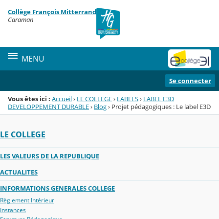
Panneau de gestion des cookies
Collège François Mitterrand
Menu de la rubrique
Contenu
Caraman
MENU
Se connecter
Vous êtes ici :
Accueil
›
LE COLLEGE
›
LABELS
›
LABEL E3D
DEVELOPPEMENT DURABLE
›
Blog
›
Projet pédagogiques : Le label E3D
LE COLLEGE
LES VALEURS DE LA REPUBLIQUE
ACTUALITES
INFORMATIONS GENERALES COLLEGE
Règlement Intérieur
Instances