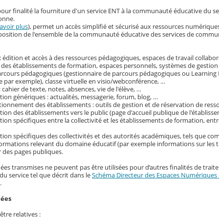
our finalité la fourniture d'un service ENT à la communauté éducative du s
onne.
avoir plus
), permet un accès simplifié et sécurisé aux ressources numérique
disposition de l'ensemble de la communauté éducative des services de commu
 édition et accès à des ressources pédagogiques, espaces de travail collabora
 des établissements de formation, espaces personnels, systèmes de gestion
parcours pédagogiques (gestionnaire de parcours pédagogiques ou Learni
 par exemple), classe virtuelle en visio/webconférence, …
: cahier de texte, notes, absences, vie de l'élève, …
on génériques : actualités, messagerie, forum, blog, …
tionnement des établissements : outils de gestion et de réservation de ress
on des établissements vers le public (page d'accueil publique de l'établisse
on spécifiques entre la collectivité et les établissements de formation, entr
ion spécifiques des collectivités et des autorités académiques, tels que c
nformations relevant du domaine éducatif (par exemple informations sur les t
r des pages publiques.
ées transmises ne peuvent pas être utilisées pour d’autres finalités de trait
du service tel que décrit dans le
Schéma Directeur des Espaces Numériques d
.
tées
tre relatives :