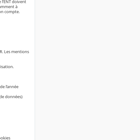
e l’ENT doivent
otamment à
son compte.
AR. Les mentions
isation.
de l’année
s de données)
ookies