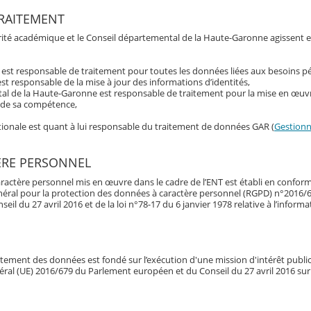
RAITEMENT
torité académique et le Conseil départemental de la Haute-Garonne agissent 
t est responsable de traitement pour toutes les données liées aux besoins 
st responsable de la mise à jour des informations d’identités,
al de la Haute-Garonne est responsable de traitement pour la mise en œuvr
s de sa compétence,
ationale est quant à lui responsable du traitement de données GAR (
Gestionna
ÈRE PERSONNEL
ractère personnel mis en œuvre dans le cadre de l’ENT est établi en conform
néral pour la protection des données à caractère personnel (RGPD) n°2016/
l du 27 avril 2016 et de la loi n°78-17 du 6 janvier 1978 relative à l’informa
raitement des données est fondé sur l’exécution d'une mission d'intérêt publi
énéral (UE) 2016/679 du Parlement européen et du Conseil du 27 avril 2016 sur