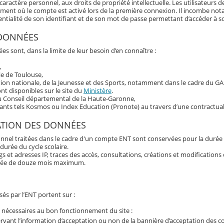
aractère personnel, aux droits de propriété intellectuelle. Les utilisateurs d
oment où le compte est activé lors de la première connexion. Il incombe n
fidentialité de son identifiant et de son mot de passe permettant d’accéder à 
 DONNÉES
es sont, dans la limite de leur besoin d’en connaître :
,
ie de Toulouse,
tion nationale, de la Jeunesse et des Sports, notamment dans le cadre du G
t disponibles sur le site du
Ministère
.
du Conseil départemental de la Haute-Garonne,
tants tels Kosmos ou Index Education (Pronote) au travers d’une contractual
ATION DES DONNÉES
nnel traitées dans le cadre d'un compte ENT sont conservées pour la durée 
 durée du cycle scolaire.
 et adresses IP, traces des accès, consultations, créations et modification
rée de douze mois maximum.
és par l’ENT portent sur :
 nécessaires au bon fonctionnement du site :
rvant l’information d’acceptation ou non de la bannière d’acceptation des c