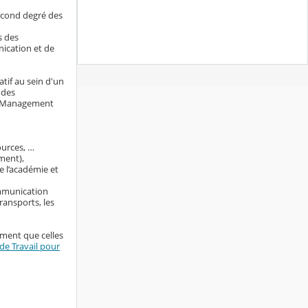
econd degré des
s des
nication et de
tif au sein d'un
 des
ng Management
ources, …
ment),
e l’académie et
ommunication
ransports, les
ement que celles
e Travail pour