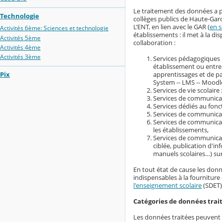
Le traitement des données a p
Technologie
collèges publics de Haute-Gar
L’ENT, en lien avec le GAR (
en s
Activités 6ème: Sciences et technologie
établissements : il met à la 
Activités 5ème
collaboration :
Activités 4ème
Activités 3ème
Services pédagogiques :
établissement ou entre
Pix
apprentissages et de 
System -- LMS -- Moodle
Services de vie scolaire 
Services de communicati
Services dédiés au fonc
Services de communicati
Services de communicati
les établissements,
Services de communicat
ciblée, publication d'i
manuels scolaires…) su
En tout état de cause les donn
indispensables à la fourniture 
l'enseignement scolaire
(SDET)
Catégories de données trai
Les données traitées peuvent ê