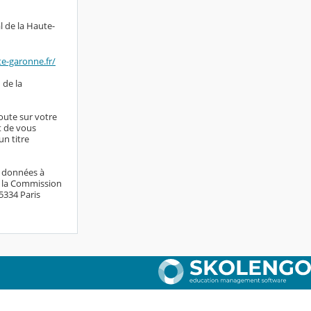
l de la Haute-
te-garonne.fr/
 de la
doute sur votre
it de vous
n titre
s données à
e la Commission
75334 Paris