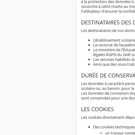
à la protection des données à c
souscrire à cette charte au m
l’utilisateur d'assurer la con
DESTINATAIRES DES
Les destinataires de vos donné
L’établissement scolaire
Le rectorat de l’académ
Le ministère de l’Éduca
légales RGPD du GAR son
Les services habilités 
Ainsi que des sous-trai
DURÉE DE CONSERV
Les données à caractère perso
scolaire ou, au besoin, pour la
Les données de connexion (logs
sont conservées pour une du
LES COOKIES
Les cookies directement dépos
Des cookies techniques
un traceur conse