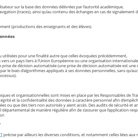
utilisateur sur la base des données délivrées par l’autorité académique,
navigation (traces), ainsi qu’au contenu des échanges en cas de signalement 
ement (productions des enseignants et des élèves).
données
 utilisées pour une finalité autre que celles évoquées précédemment,
 vers un pays tiers à l’Union Européenne ou une organisation internationale
ne prise de décision automatisée (une prise de décision automatisée est une d
 par le biais d’algorithmes appliqués à ses données personnelles, sans qu’a
rocessus).
iques et organisationnelles sont mises en place par les Responsables de Tr
’intégrité et la confidentialité des données à caractère personnel afin d’empêch
 ou que des tiers non autorisés y aient accès. Des audits de sécurité et a
il départemental de manière régulière afin de s’assurer que l’application resp
ur.
T
NT
précise par ailleurs les diverses conditions, et notamment celles liées aux 