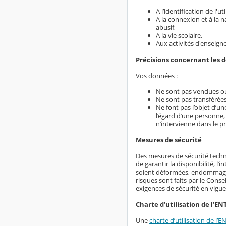
A l’identification de l'
A la connexion et à la 
abusif,
A la vie scolaire,
Aux activités d'enseign
Précisions concernant les 
Vos données :
Ne sont pas vendues ou
Ne sont pas transférées
Ne font pas l’objet d’u
l’égard d’une personne,
n’intervienne dans le p
Mesures de sécurité
Des mesures de sécurité techn
de garantir la disponibilité, l
soient déformées, endommagées
risques sont faits par le Conse
exigences de sécurité en vigue
Charte d’utilisation de l’EN
Une
charte d’utilisation de l’E