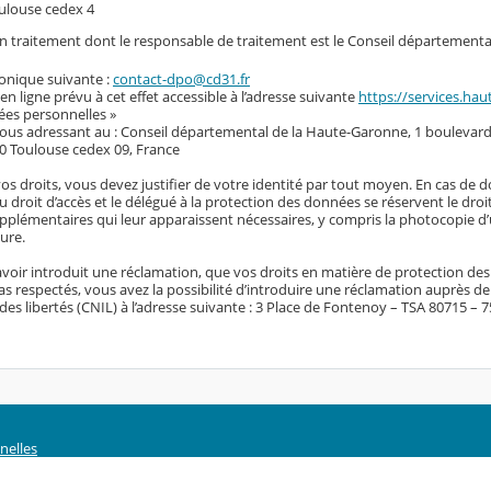
ulouse cedex 4
 un traitement dont le responsable de traitement est le Conseil départementa
ronique suivante :
contact-dpo@cd31.fr
 en ligne prévu à cet effet accessible à l’adresse suivante
https://services.hau
ées personnelles »
vous adressant au : Conseil départemental de la Haute-Garonne, 1 boulevard
0 Toulouse cedex 09, France
vos droits, vous devez justifier de votre identité par tout moyen. En cas de 
du droit d’accès et le délégué à la protection des données se réservent le dro
plémentaires qui leur apparaissent nécessaires, y compris la photocopie d’u
ure.
voir introduit une réclamation, que vos droits en matière de protection de
s respectés, vous avez la possibilité d’introduire une réclamation auprès d
des libertés (CNIL) à l’adresse suivante : 3 Place de Fontenoy – TSA 80715 – 
nelles