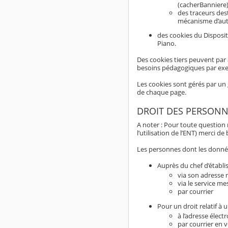
(cacherBanniere)
des traceurs dest
mécanisme d’aut
des cookies du Disposit
Piano.
Des cookies tiers peuvent par 
besoins pédagogiques par ex
Les cookies sont gérés par un 
de chaque page.
DROIT DES PERSONN
A noter : Pour toute question
l’utilisation de l’ENT) merci d
Les personnes dont les données
Auprès du chef d’établi
via son adresse m
via le service me
par courrier
Pour un droit relatif à
à l’adresse élect
par courrier en 