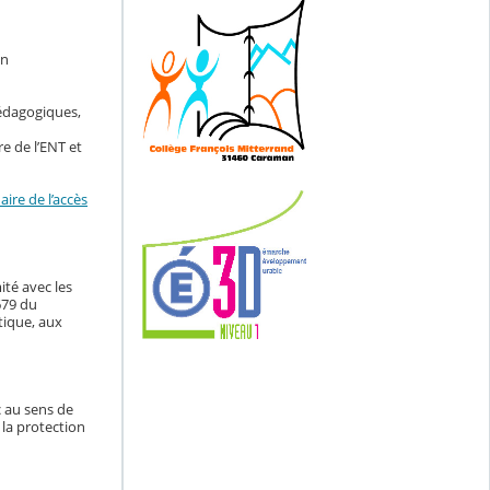
en
pédagogiques,
e de l’ENT et
ire de l’accès
ité avec les
679 du
tique, aux
c au sens de
 la protection