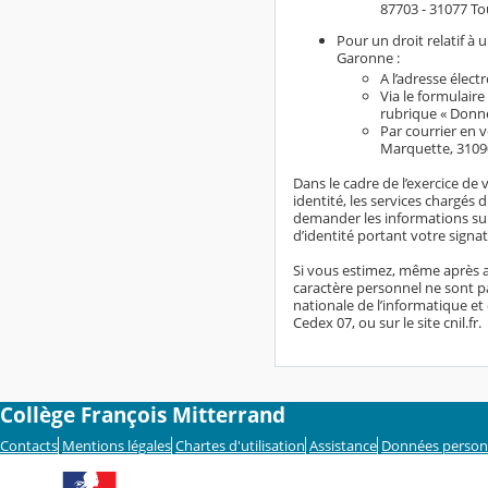
87703 - 31077 To
Pour un droit relatif à
Garonne :
A l’adresse élect
Via le formulaire
rubrique « Donn
Par courrier en 
Marquette, 3109
Dans le cadre de l’exercice de 
identité, les services chargés 
demander les informations sup
d’identité portant votre signat
Si vous estimez, même après a
caractère personnel ne sont pa
nationale de l’informatique et 
Cedex 07, ou sur le site cnil.fr.
Collège François Mitterrand
Contacts
Mentions légales
Chartes d'utilisation
Assistance
Données person