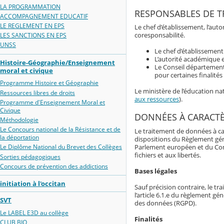
LA PROGRAMMATION
RESPONSABLES DE T
ACCOMPAGNEMENT EDUCATIF
LE REGLEMENT EN EPS
Le chef d’établissement, l’au
coresponsabilité.
LES SANCTIONS EN EPS
UNSS
Le chef d’établissemen
L’autorité académique e
Histoire-Géographie/Enseignement
Le Conseil département
moral et civique
pour certaines finalité
Programme Histoire et Géographie
Le ministère de l’éducation n
Ressources libres de droits
aux ressources
).
Programme d'Enseignement Moral et
Civique
DONNÉES À CARACT
Méthodologie
Le Concours national de la Résistance et de
Le traitement de données à ca
la déportation
dispositions du Règlement gé
Parlement européen et du Consei
Le Diplôme National du Brevet des Collèges
fichiers et aux libertés.
Sorties pédagogiques
Concours de prévention des addictions
Bases légales
initiation à l'occitan
Sauf précision contraire, le t
l’article 6.1.e du règlement g
SVT
des données (RGPD).
Le LABEL E3D au collège
Finalités
CLUB BIO