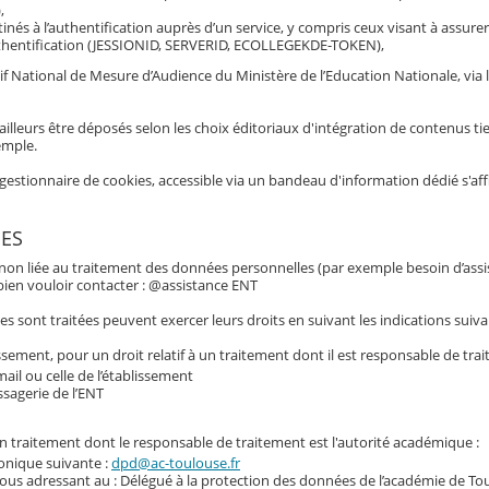
,
inés à l’authentification auprès d’un service, y compris ceux visant à assurer
hentification (JESSIONID, SERVERID, ECOLLEGEKDE-TOKEN),
if National de Mesure d’Audience du Ministère de l’Education Nationale, via 
ailleurs être déposés selon les choix éditoriaux d'intégration de contenus tie
emple.
gestionnaire de cookies, accessible via un bandeau d'information dédié s'af
ES
 non liée au traitement des données personnelles (par exemple besoin d’assi
e bien vouloir contacter : @assistance ENT
 sont traitées peuvent exercer leurs droits en suivant les indications suiva
ssement, pour un droit relatif à un traitement dont il est responsable de trai
ail ou celle de l’établissement
ssagerie de l’ENT
 un traitement dont le responsable de traitement est l'autorité académique :
ronique suivante :
dpd@ac-toulouse.fr
vous adressant au : Délégué à la protection des données de l’académie de To