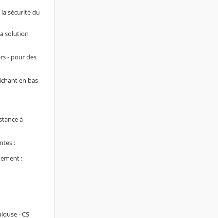
 la sécurité du
la solution
rs - pour des
fichant en bas
stance à
ntes :
tement :
ulouse - CS