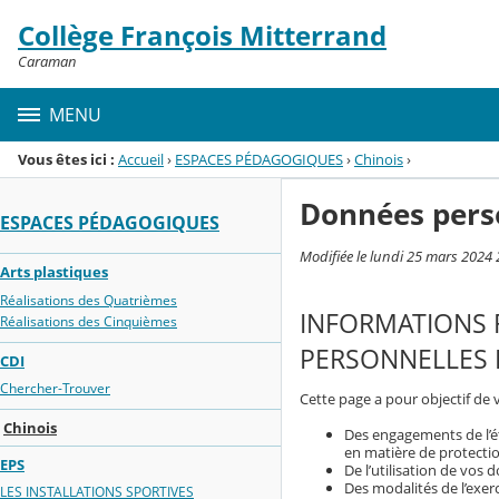
Panneau de gestion des cookies
Collège François Mitterrand
Menu de la rubrique
Contenu
Caraman
MENU
Vous êtes ici :
Accueil
›
ESPACES PÉDAGOGIQUES
›
Chinois
›
Données pers
ESPACES PÉDAGOGIQUES
Modifiée le lundi 25 mars 2024 
Arts plastiques
Réalisations des Quatrièmes
INFORMATIONS 
Réalisations des Cinquièmes
PERSONNELLES P
CDI
Chercher-Trouver
Cette page a pour objectif de 
Chinois
Des engagements de l’é
en matière de protecti
EPS
De l’utilisation de vos
Des modalités de l’exerc
LES INSTALLATIONS SPORTIVES