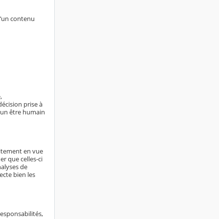
d’un contenu
,
écision prise à
ucun être humain
aitement en vue
er que celles-ci
nalyses de
ecte bien les
responsabilités,