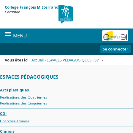
Panneau de gestion des cookies
Collège François Mitterrand
Menu de la rubrique
Contenu
Caraman
MENU
Se connecter
Vous êtes ici :
Accueil
›
ESPACES PÉDAGOGIQUES
›
SVT
›
ESPACES PÉDAGOGIQUES
Arts plastiques
Réalisations des Quatrièmes
Réalisations des Cinquièmes
CDI
Chercher-Trouver
Chinois