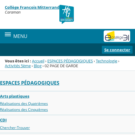
Panneau de gestion des cookies
Collège François Mitterrand
Menu de la rubrique
Contenu
Caraman
MENU
Se connecter
Vous êtes ici :
Accueil
›
ESPACES PÉDAGOGIQUES
›
Technologie
›
Activités 5ème
›
Blog
›
02 PAGE DE GARDE
ESPACES PÉDAGOGIQUES
Arts plastiques
Réalisations des Quatrièmes
Réalisations des Cinquièmes
CDI
Chercher-Trouver