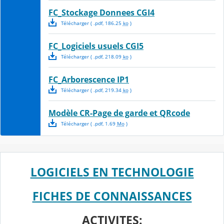
FC_Stockage Donnees CGI4
Télécharger
( .
pdf
,
186.25
ko
)
FC_Logiciels usuels CGI5
Télécharger
( .
pdf
,
218.09
ko
)
FC_Arborescence IP1
Télécharger
( .
pdf
,
219.34
ko
)
Modèle CR-Page de garde et QRcode
Télécharger
( .
pdf
,
1.69
Mo
)
LOGICIELS EN TECHNOLOGIE
FICHES DE CONNAISSANCES
ACTIVITES: