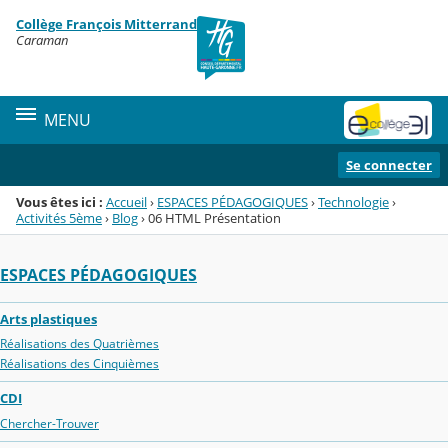
Panneau de gestion des cookies
Collège François Mitterrand
Menu de la rubrique
Contenu
Caraman
MENU
Se connecter
Vous êtes ici :
Accueil
›
ESPACES PÉDAGOGIQUES
›
Technologie
›
Activités 5ème
›
Blog
›
06 HTML Présentation
ESPACES PÉDAGOGIQUES
Arts plastiques
Réalisations des Quatrièmes
Réalisations des Cinquièmes
CDI
Chercher-Trouver