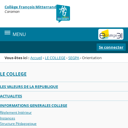
Panneau de gestion des cookies
Collège François Mitterrand
Menu de la rubrique
Contenu
Caraman
MENU
Se connecter
Vous êtes ici :
Accueil
›
LE COLLEGE
›
SEGPA
›
Orientation
LE COLLEGE
LES VALEURS DE LA REPUBLIQUE
ACTUALITES
INFORMATIONS GENERALES COLLEGE
Règlement Intérieur
Instances
Structure Pédagogique